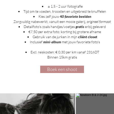
± 1,5 - 2 uur fotografie
Tijd om te voeden, troosten en uitgebreid te knuffelen
Kies zelf jouw
4
0 favoriete beelden
Zorgvuldig nabewerkt, vanuit een mooie galerij,
origineel formaat
Detailfoto's zoals handjes/voetjes
gratis
erbij geleverd
€7,50 per extra foto; korting bij grotere afname
Gebruik van de jurken in mijn
cliënt closet
Inclusief
mini-album
met jouw favoriete foto's
Excl. reiskosten: € 0,30 per km vanaf 2316DT
Binnen 15km gratis
Boek een shoot