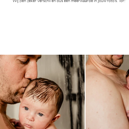
Wij zien zeker verschil en dus een meerwaarde in jouw foto's. Tof!"